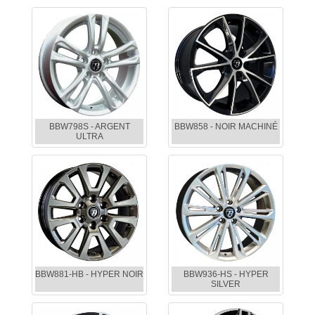
BBW798S - ARGENT
BBW858 - NOIR MACHINÉ
ULTRA
BBW881-HB - HYPER NOIR
BBW936-HS - HYPER
SILVER