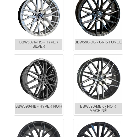
BBW5876-HS - HYPER
BBW590-DG - GRIS FONCÉ
SILVER
BBW590-HB - HYPER NOIR
BBW590-MBK - NOIR
MACHINÉ