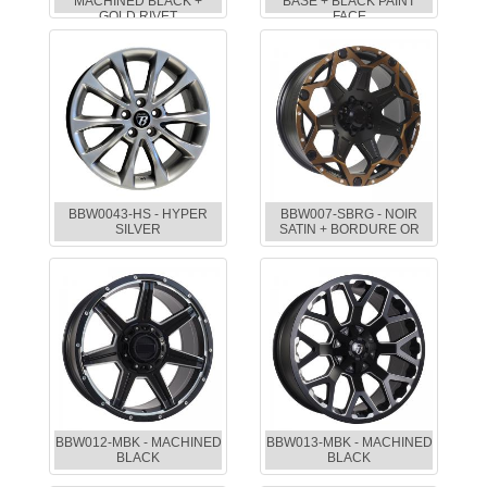
MACHINED BLACK +
BASE + BLACK PAINT
GOLD RIVET
FACE
BBW0043-HS - HYPER
BBW007-SBRG - NOIR
SILVER
SATIN + BORDURE OR
BBW012-MBK - MACHINED
BBW013-MBK - MACHINED
BLACK
BLACK