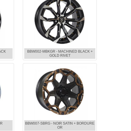
ACK
BBW002-MBKGR - MACHINED BLACK +
GOLD RIVET
ER
BBW007-SBRG - NOIR SATIN + BORDURE
OR