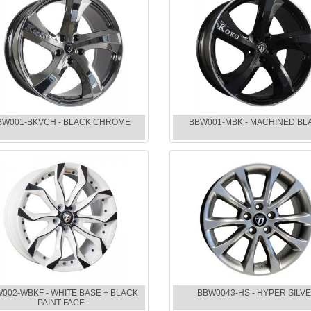
BW001-BKVCH - BLACK CHROME
BBW001-MBK - MACHINED BL
002-WBKF - WHITE BASE + BLACK
BBW0043-HS - HYPER SILV
PAINT FACE