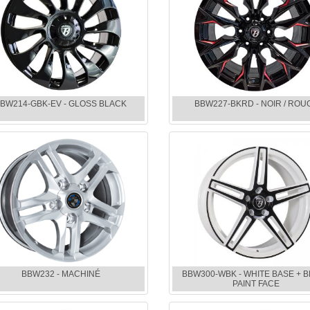
BW214-GBK-EV - GLOSS BLACK
BBW227-BKRD - NOIR / ROU
BBW232 - MACHINÉ
BBW300-WBK - WHITE BASE + 
PAINT FACE