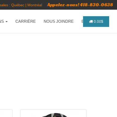
Appelez-nous! 418-830-0638
ales :
Québec
|
Montréal
NS
CARRIÈRE
NOUS JOINDRE
ENGLISH
0.00$