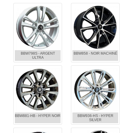
BBW798S - ARGENT
BBW858 - NOIR MACHINÉ
ULTRA
BBW881-HB - HYPER NOIR
BBW936-HS - HYPER
SILVER