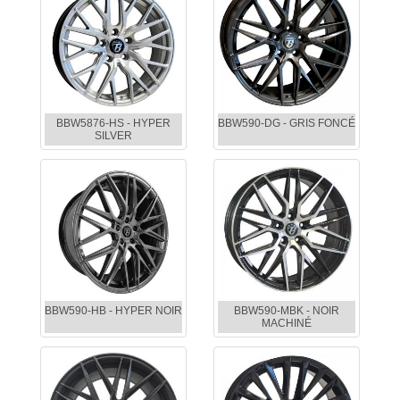
BBW5876-HS - HYPER
BBW590-DG - GRIS FONCÉ
SILVER
BBW590-HB - HYPER NOIR
BBW590-MBK - NOIR
MACHINÉ