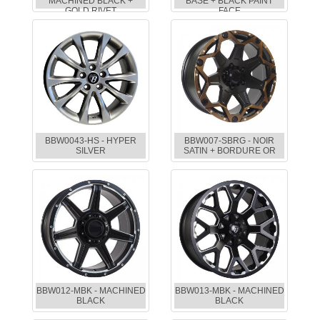
MACHINED BLACK +
BASE + BLACK PAINT
GOLD RIVET
FACE
BBW0043-HS - HYPER
BBW007-SBRG - NOIR
SILVER
SATIN + BORDURE OR
BBW012-MBK - MACHINED
BBW013-MBK - MACHINED
BLACK
BLACK