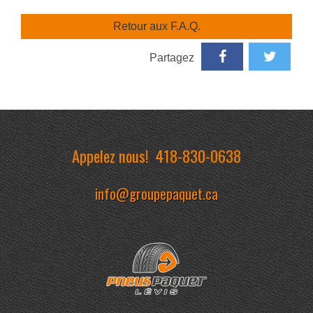
Retour aux F.A.Q.
Partagez
Appelez nous!
418-830-0638
info@groupepaquet.ca