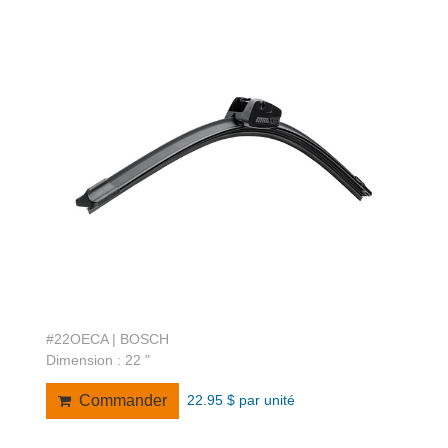
#22OECA | BOSCH
Dimension : 22 "
22.95 $ par unité
Commander