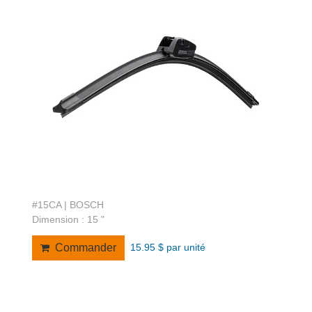
#15CA | BOSCH
Dimension : 15 "
15.95 $ par unité
Commander