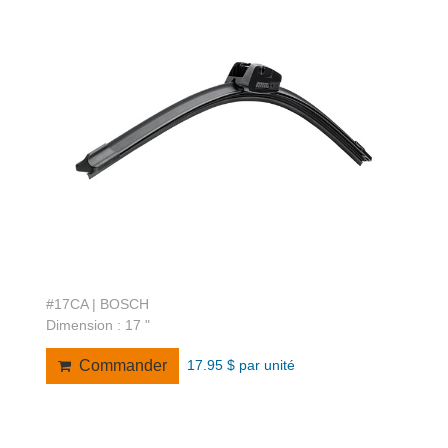
#17CA | BOSCH
Dimension : 17 "
17.95 $ par unité
Commander