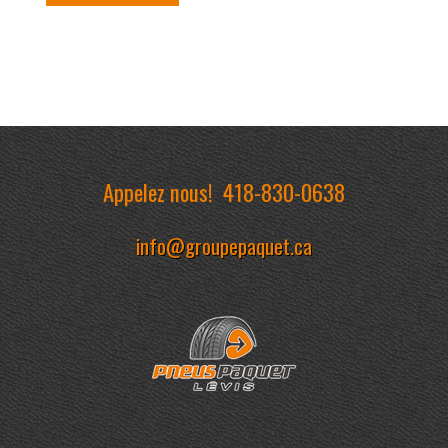
Appelez nous!
418-830-0638
info@groupepaquet.ca