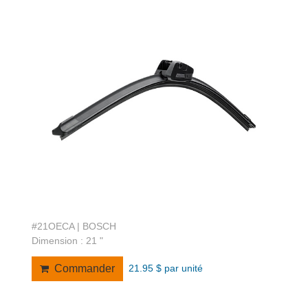
#21OECA | BOSCH
Dimension : 21 "
21.95 $ par unité
Commander