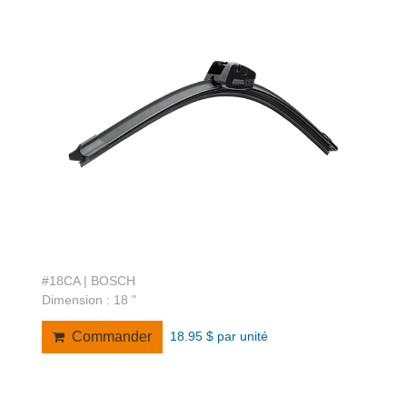
#18CA | BOSCH
Dimension : 18 "
18.95 $ par unité
Commander