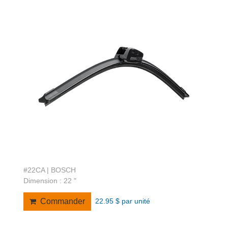
#22CA | BOSCH
Dimension : 22 "
22.95 $ par unité
Commander