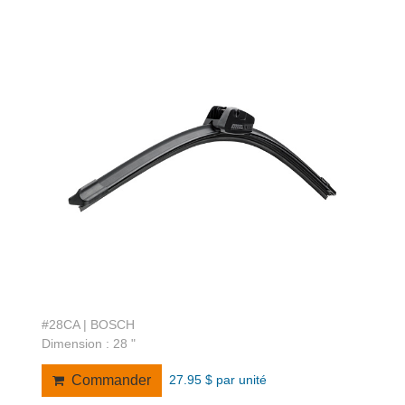
#28CA | BOSCH
Dimension : 28 "
27.95 $ par unité
Commander