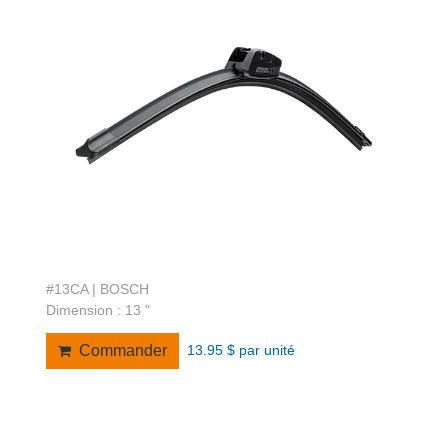
#13CA | BOSCH
Dimension : 13 "
13.95 $ par unité
Commander