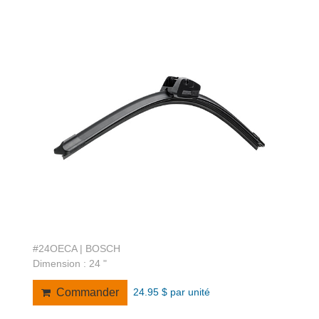
#24OECA | BOSCH
Dimension : 24 "
24.95 $ par unité
Commander