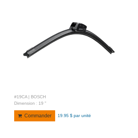
#19CA | BOSCH
Dimension : 19 "
19.95 $ par unité
Commander