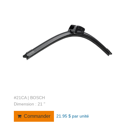
#21CA | BOSCH
Dimension : 21 "
21.95 $ par unité
Commander