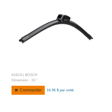
#16CA | BOSCH
Dimension : 16 "
16.95 $ par unité
Commander