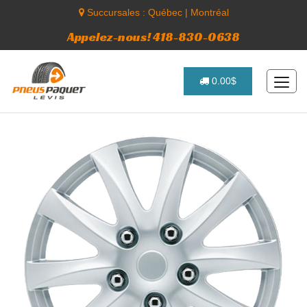
Succursales :
Québec
|
Montréal
Appelez-nous! 418-830-0638
0.00$