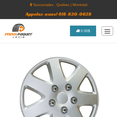
Succursales :
Québec
|
Montréal
Appelez-nous! 418-830-0638
0.00$