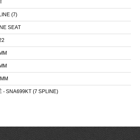
T
INE (7)
NE SEAT
22
 MM
 MM
 MM
 - SNA699KT (7 SPLINE)