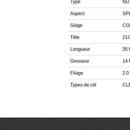
Type
NU
Aspect
SPL
Siège
CO
Tête
21/
Longueur
35
Grosseur
14
Filage
2.0
Types de clé
CLÉ