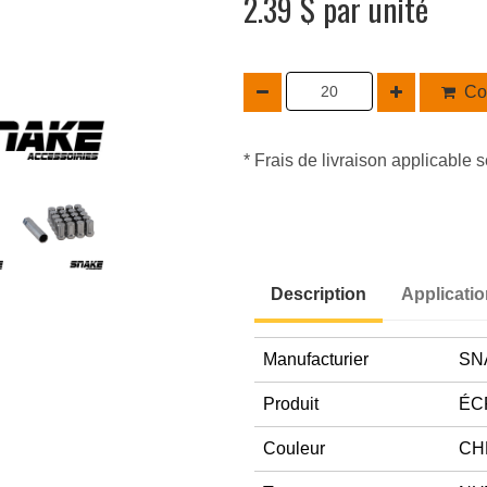
2.39 $ par unité
Co
* Frais de livraison applicable s
Description
Applicati
Manufacturier
SN
Produit
ÉC
Couleur
CH