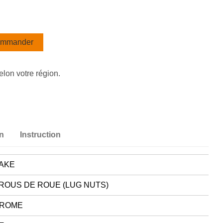
mmander
elon votre région.
on
Instruction
AKE
ROUS DE ROUE (LUG NUTS)
ROME