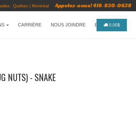
Appelez-nous! 418-830-0638
ales :
Québec
|
Montréal
NS
CARRIÈRE
NOUS JOINDRE
ENGLISH
0.00$
G NUTS) - SNAKE