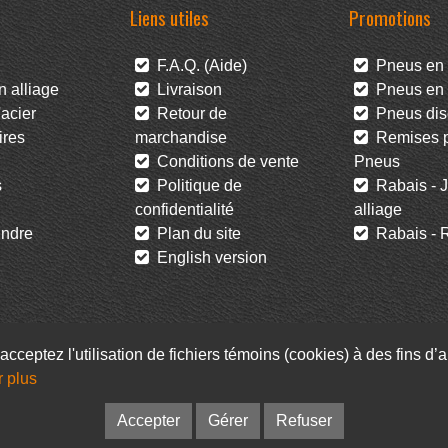
Liens utiles
Promotions
F.A.Q. (Aide)
Pneus en 
 alliage
Livraison
Pneus en l
acier
Retour de
Pneus dis
res
marchandise
Remises po
Conditions de vente
Pneus
s
Politique de
Rabais - J
confidentialité
alliage
ndre
Plan du site
Rabais - R
English version
acceptez l'utilisation de fichiers témoins (cookies) à des fins d
Facebook
Infolettre
r plus
© Pneus Paquet /
Pneus St-Hubert
• Web :
Option PME
Accepter
Gérer
Refuser