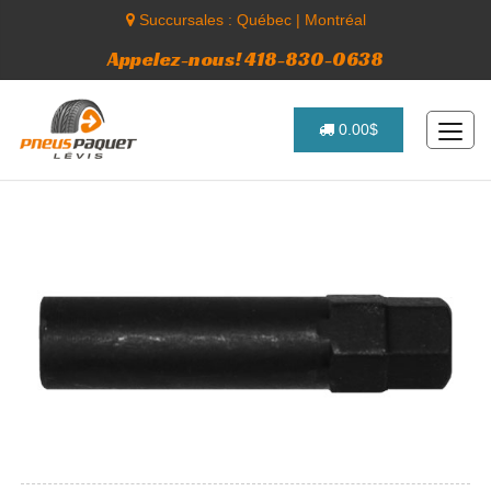
Succursales :
Québec
|
Montréal
Appelez-nous! 418-830-0638
0.00$