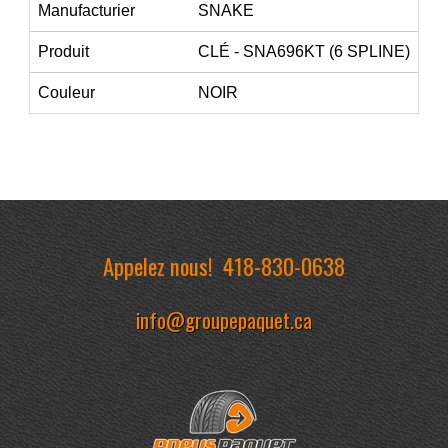
Manufacturier
SNAKE
Produit
CLÉ - SNA696KT (6 SPLINE)
Couleur
NOIR
Appelez nous!
418-830-0638
info@groupepaquet.ca