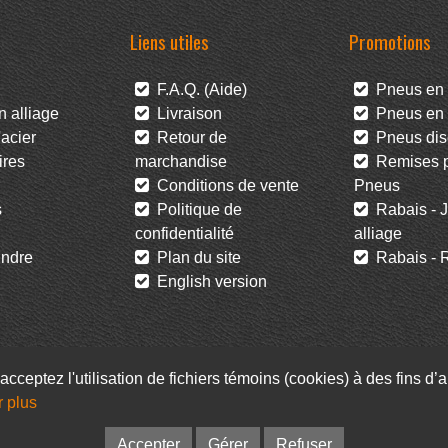
Liens utiles
Promotions
F.A.Q. (Aide)
Pneus en 
 alliage
Livraison
Pneus en l
acier
Retour de
Pneus dis
res
marchandise
Remises po
Conditions de vente
Pneus
s
Politique de
Rabais - J
confidentialité
alliage
ndre
Plan du site
Rabais - R
English version
acceptez l'utilisation de fichiers témoins (cookies) à des fins d
Facebook
Infolettre
r plus
© Pneus Paquet /
Pneus St-Hubert
• Web :
Option PME
Accepter
Gérer
Refuser