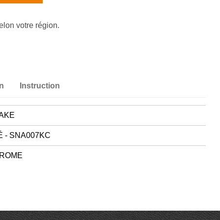
elon votre région.
on
Instruction
AKE
É - SNA007KC
ROME