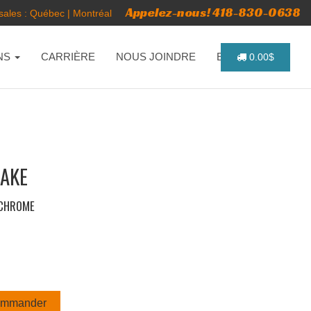
Appelez-nous! 418-830-0638
ales :
Québec
|
Montréal
NS
CARRIÈRE
NOUS JOINDRE
ENGLISH
0.00$
NAKE
-CHROME
mmander