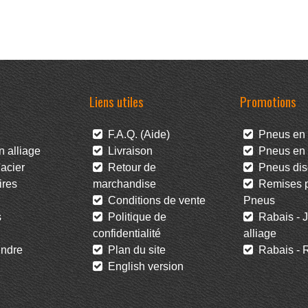
Liens utiles
Promotions
F.A.Q. (Aide)
Pneus en 
 alliage
Livraison
Pneus en l
acier
Retour de
Pneus dis
res
marchandise
Remises po
Conditions de vente
Pneus
s
Politique de
Rabais - J
confidentialité
alliage
ndre
Plan du site
Rabais - R
English version