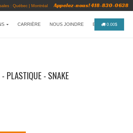
Appelez-nous! 418-830-0638
ales :
Québec
|
Montréal
NS
CARRIÈRE
NOUS JOINDRE
ENGLISH
0.00$
- PLASTIQUE - SNAKE