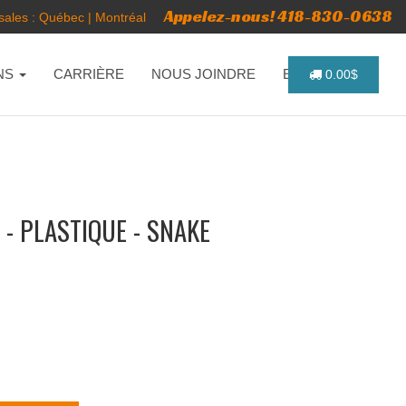
Appelez-nous! 418-830-0638
ales :
Québec
|
Montréal
NS
CARRIÈRE
NOUS JOINDRE
ENGLISH
0.00$
- PLASTIQUE - SNAKE