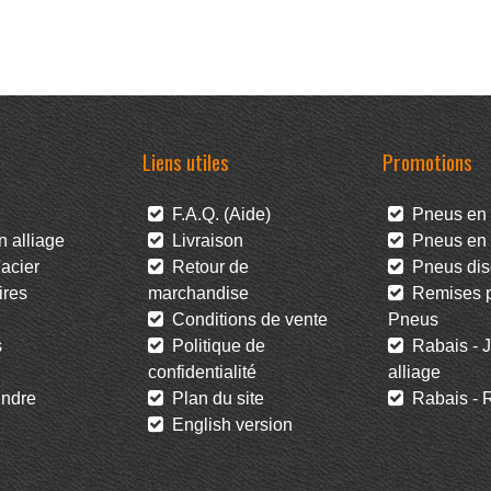
Liens utiles
Promotions
F.A.Q. (Aide)
Pneus en 
 alliage
Livraison
Pneus en l
acier
Retour de
Pneus dis
res
marchandise
Remises po
Conditions de vente
Pneus
s
Politique de
Rabais - J
confidentialité
alliage
ndre
Plan du site
Rabais - R
English version