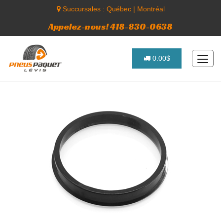
Succursales :
Québec
|
Montréal
Appelez-nous! 418-830-0638
0.00$