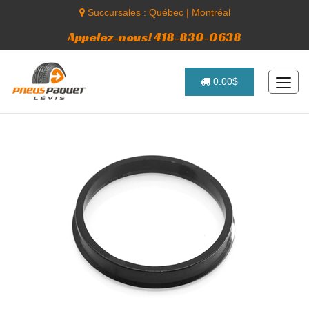
Succursales :
Québec
|
Montréal
Appelez-nous! 418-830-0638
0.00$