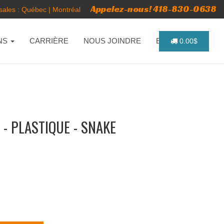
Appelez-nous! 418-830-0638
ales :
Québec
|
Montréal
NS
CARRIÈRE
NOUS JOINDRE
ENGLISH
0.00$
- PLASTIQUE - SNAKE