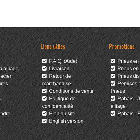
Liens utiles
Promotions
F.A.Q. (Aide)
Pneus en 
 alliage
Livraison
Pneus en l
acier
Retour de
Pneus dis
res
marchandise
Remises po
Conditions de vente
Pneus
s
Politique de
Rabais - J
confidentialité
alliage
ndre
Plan du site
Rabais - R
English version