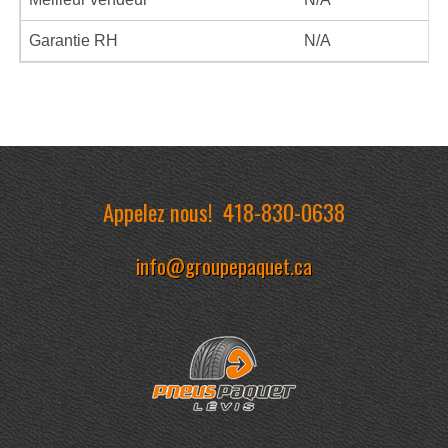
Garantie RH
N/A
Appelez nous!
418-830-0638
info@groupepaquet.ca