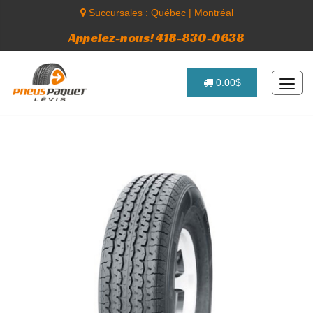
Succursales :
Québec
|
Montréal
Appelez-nous! 418-830-0638
0.00$