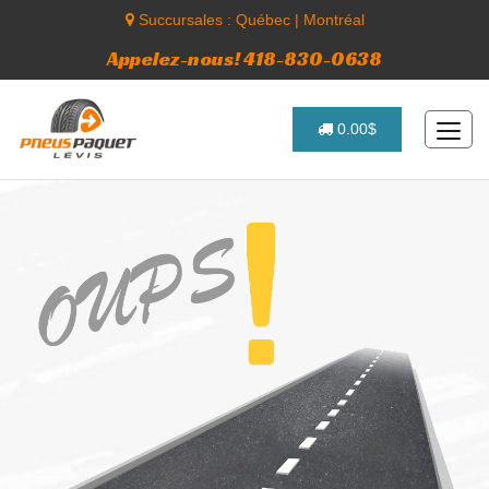
Succursales :
Québec
|
Montréal
Appelez-nous! 418-830-0638
0.00$