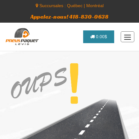
Succursales :
Québec
|
Montréal
Appelez-nous! 418-830-0638
0.00$