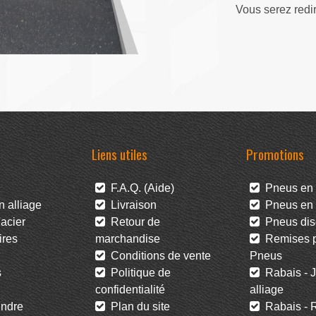
Vous serez redi
Liens utiles
Promotions
F.A.Q. (Aide)
Pneus en 
 alliage
Livraison
Pneus en l
acier
Retour de
Pneus dis
res
marchandise
Remises po
Conditions de vente
Pneus
s
Politique de
Rabais - J
confidentialité
alliage
ndre
Plan du site
Rabais - R