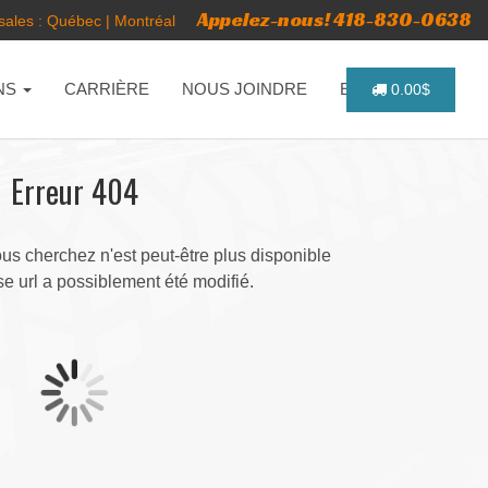
Appelez-nous! 418-830-0638
ales :
Québec
|
Montréal
NS
CARRIÈRE
NOUS JOINDRE
ENGLISH
0.00$
Erreur 404
s cherchez n'est peut-être plus disponible
e url a possiblement été modifié.