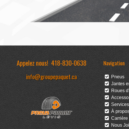
Appelez nous!
418-830-0638
Navigation
info@groupepaquet.ca
Pneus
Jantes en
Roues d'
Accessoi
Services
À propo
Carrière
Nous Joi