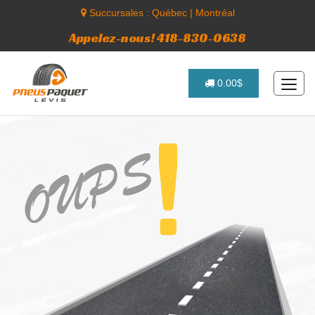
Succursales :
Québec
|
Montréal
Appelez-nous! 418-830-0638
0.00$