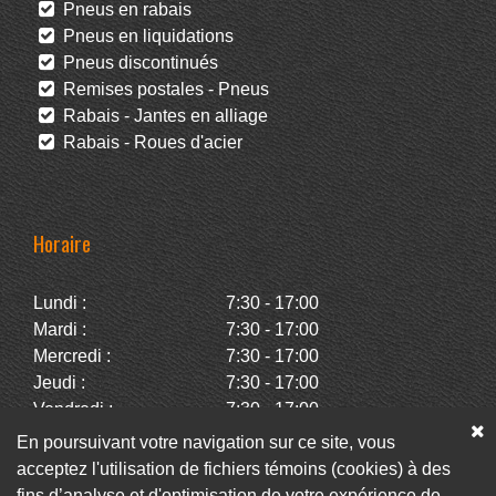
Pneus en rabais
Pneus en liquidations
Pneus discontinués
Remises postales - Pneus
Rabais - Jantes en alliage
Rabais - Roues d'acier
Horaire
Lundi :
7:30 - 17:00
Mardi :
7:30 - 17:00
Mercredi :
7:30 - 17:00
Jeudi :
7:30 - 17:00
Vendredi :
7:30 - 17:00
Samedi :
Fermé
En poursuivant votre navigation sur ce site, vous
Dimanche :
Fermé
acceptez l'utilisation de fichiers témoins (cookies) à des
fins d’analyse et d'optimisation de votre expérience de