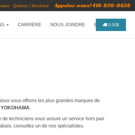
Appelez-nous! 418-830-0638
ales :
Québec
|
Montréal
NS
CARRIÈRE
NOUS JOINDRE
ENGLISH
0.00$
s. Nous vous offrons les plus grandes marques de
 - YOKOHAMA
.
e de techniciens vous assure un service hors pair
abais, consultez un de nos spécialistes.