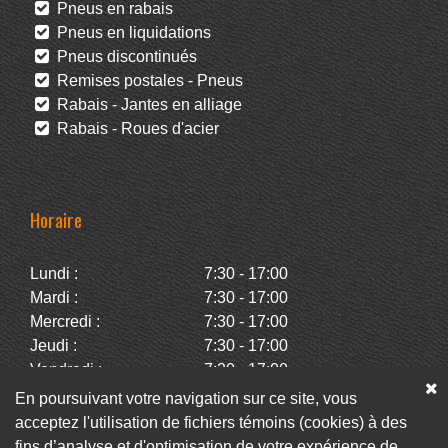
Pneus en rabais
Pneus en liquidations
Pneus discontinués
Remises postales - Pneus
Rabais - Jantes en alliage
Rabais - Roues d'acier
Horaire
Lundi :
7:30 - 17:00
Mardi :
7:30 - 17:00
Mercredi :
7:30 - 17:00
Jeudi :
7:30 - 17:00
Vendredi :
7:30 - 17:00
Samedi :
Fermé
En poursuivant votre navigation sur ce site, vous
Dimanche :
Fermé
acceptez l'utilisation de fichiers témoins (cookies) à des
fins d’analyse et d'optimisation de votre expérience de