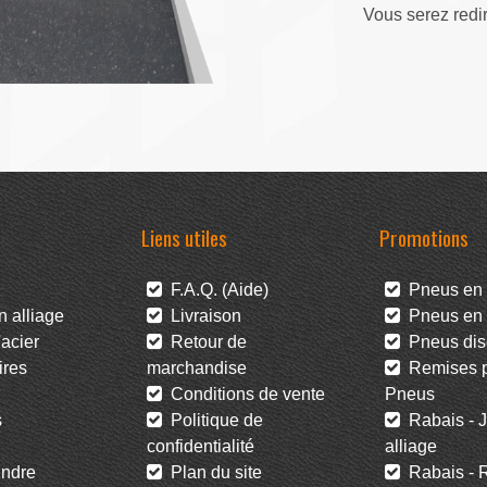
Vous serez redi
Liens utiles
Promotions
F.A.Q. (Aide)
Pneus en 
 alliage
Livraison
Pneus en l
acier
Retour de
Pneus dis
res
marchandise
Remises po
Conditions de vente
Pneus
s
Politique de
Rabais - J
confidentialité
alliage
ndre
Plan du site
Rabais - R