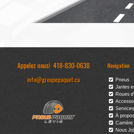
Appelez nous!
418-830-0638
Navigation
info@groupepaquet.ca
Pneus
Jantes en
Roues d'
Accessoi
Services
À propo
Carrière
Nous Joi