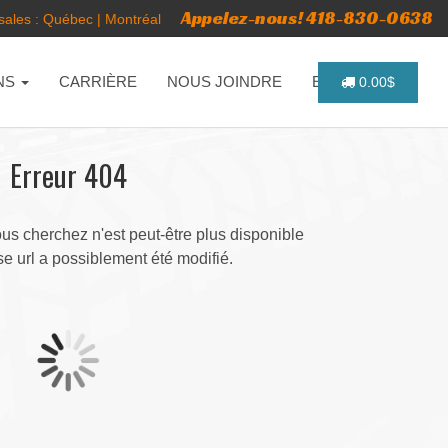
Appelez-nous! 418-830-0638
ales :
Québec
|
Montréal
NS
CARRIÈRE
NOUS JOINDRE
ENGLISH
0.00$
Erreur 404
s cherchez n'est peut-être plus disponible
e url a possiblement été modifié.