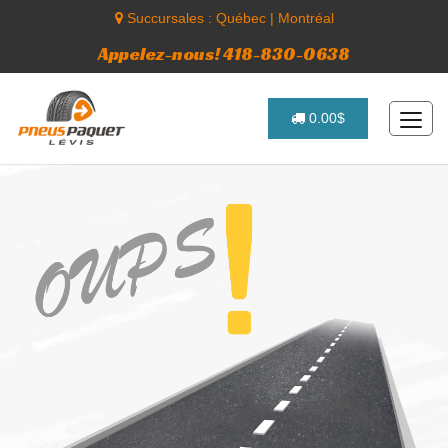
Succursales :
Québec
|
Montréal
Appelez-nous! 418-830-0638
0.00$