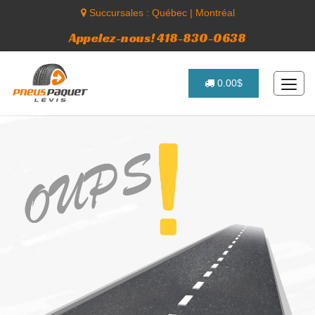
Succursales :
Québec
|
Montréal
Appelez-nous! 418-830-0638
0.00$