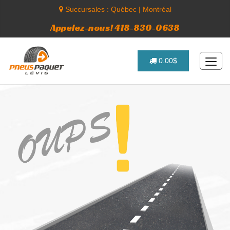
Succursales :
Québec
|
Montréal
Appelez-nous! 418-830-0638
0.00$