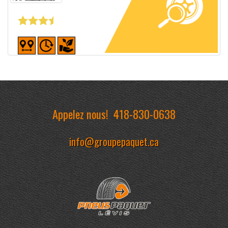
Fiche détaillée
Appelez nous!
418-830-0638
info@groupepaquet.ca