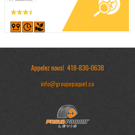
Fiche détaillée
Appelez nous!
418-830-0638
info@groupepaquet.ca