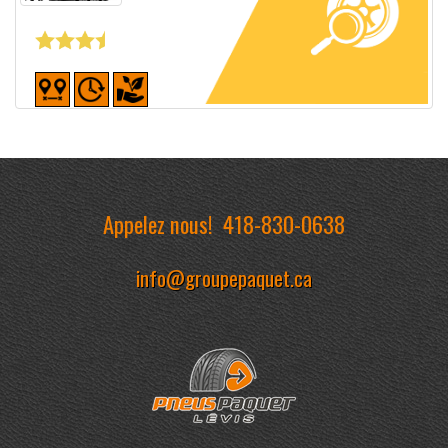
Fiche détaillée
Appelez nous!
418-830-0638
info@groupepaquet.ca