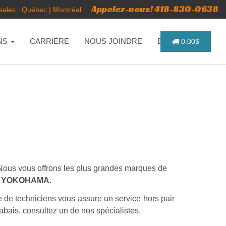
Appelez-nous! 418-830-0638
ales :
Québec
|
Montréal
NS
CARRIÈRE
NOUS JOINDRE
ENGLISH
0.00$
s. Nous vous offrons les plus grandes marques de
 - YOKOHAMA
.
e de techniciens vous assure un service hors pair
abais, consultez un de nos spécialistes.