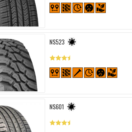
NS523
NS601