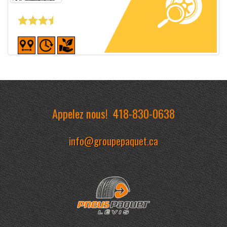
Fiche détaillée
Appelez nous!
418-830-0638
info@groupepaquet.ca