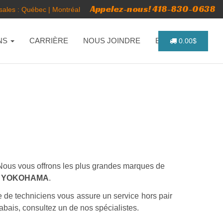
Appelez-nous! 418-830-0638
ales :
Québec
|
Montréal
NS
CARRIÈRE
NOUS JOINDRE
ENGLISH
0.00$
s. Nous vous offrons les plus grandes marques de
 - YOKOHAMA
.
e de techniciens vous assure un service hors pair
abais, consultez un de nos spécialistes.