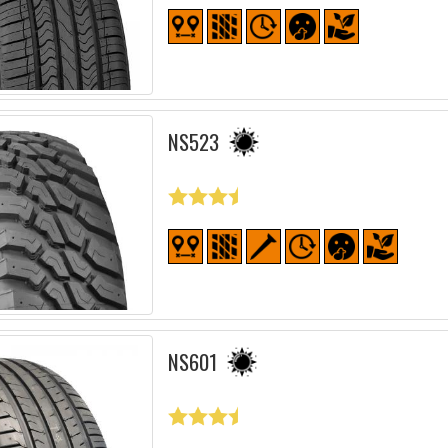
NS523
NS601