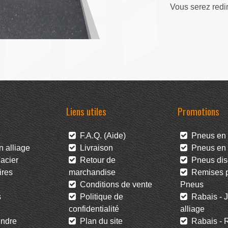
Vous serez redi
Liens utiles
Promotions
F.A.Q. (Aide)
Pneus en 
 alliage
Livraison
Pneus en l
acier
Retour de
Pneus dis
res
marchandise
Remises po
Conditions de vente
Pneus
s
Politique de
Rabais - J
confidentialité
alliage
ndre
Plan du site
Rabais - R