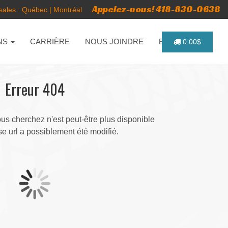
Appelez-nous! 418-830-0638
ales :
Québec
|
Montréal
NS
CARRIÈRE
NOUS JOINDRE
ENGLISH
0.00$
Erreur 404
s cherchez n'est peut-être plus disponible
e url a possiblement été modifié.