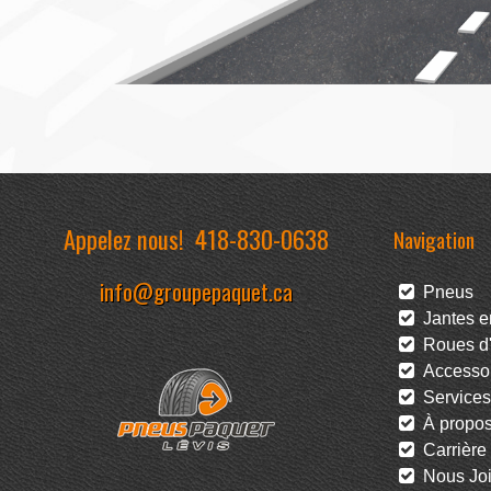
Appelez nous!
418-830-0638
Navigation
info@groupepaquet.ca
Pneus
Jantes en
Roues d'
Accessoi
Services
À propo
Carrière
Nous Joi