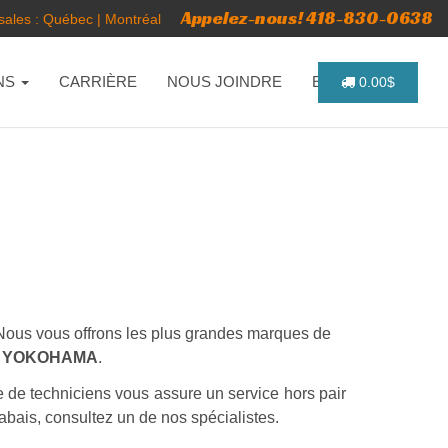
Appelez-nous! 418-830-0638
ales :
Québec
|
Montréal
NS
CARRIÈRE
NOUS JOINDRE
ENGLISH
0.00$
s. Nous vous offrons les plus grandes marques de
 - YOKOHAMA
.
e de techniciens vous assure un service hors pair
abais, consultez un de nos spécialistes.