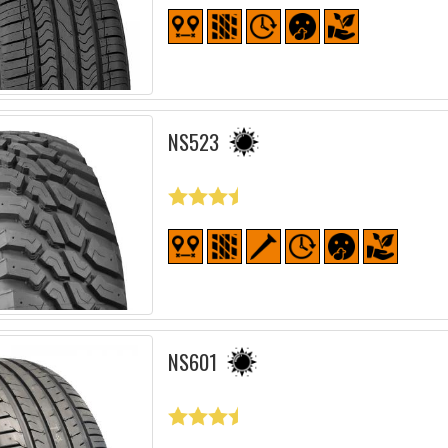
NS523
NS601