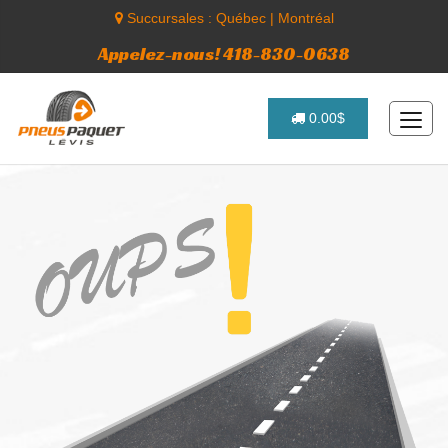
Succursales :
Québec
|
Montréal
Appelez-nous! 418-830-0638
0.00$