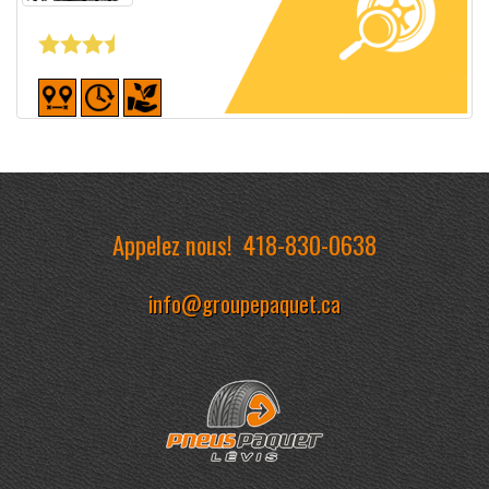
Fiche détaillée
Appelez nous!
418-830-0638
info@groupepaquet.ca