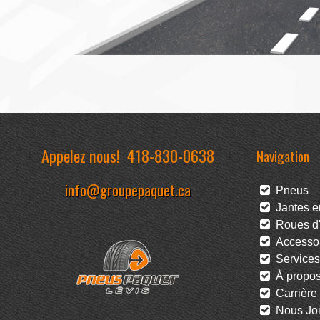
Appelez nous!
418-830-0638
Navigation
info@groupepaquet.ca
Pneus
Jantes en
Roues d'
Accessoi
Services
À propo
Carrière
Nous Joi