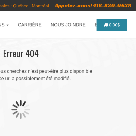
Appelez-nous! 418-830-0638
ales :
Québec
|
Montréal
NS
CARRIÈRE
NOUS JOINDRE
ENGLISH
0.00$
Erreur 404
s cherchez n'est peut-être plus disponible
e url a possiblement été modifié.