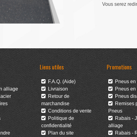
Vous serez redi
Liens utiles
Promotions
F.A.Q. (Aide)
Pneus en 
 alliage
Livraison
Pneus en l
acier
Retour de
Pneus dis
res
marchandise
Remises po
Conditions de vente
Pneus
s
Politique de
Rabais - J
confidentialité
alliage
ndre
Plan du site
Rabais - R