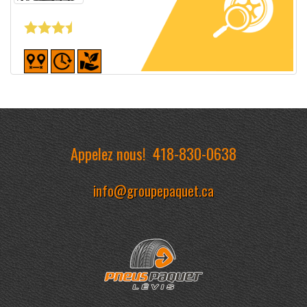
Fiche détaillée
Appelez nous!
418-830-0638
info@groupepaquet.ca