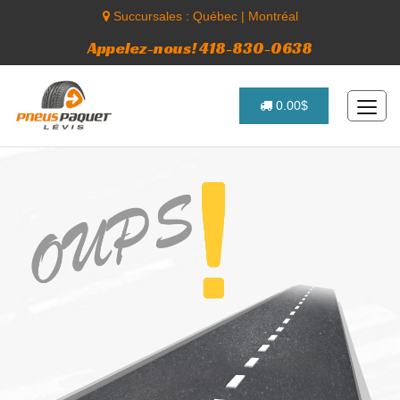
Succursales :
Québec
|
Montréal
Appelez-nous! 418-830-0638
0.00$