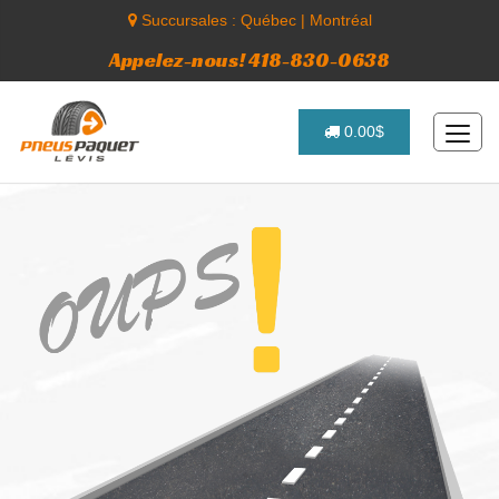
Succursales :
Québec
|
Montréal
Appelez-nous! 418-830-0638
0.00$