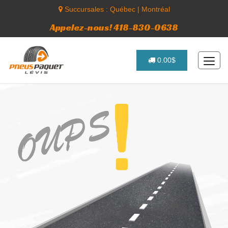
Succursales :
Québec
|
Montréal
Appelez-nous! 418-830-0638
0.00$