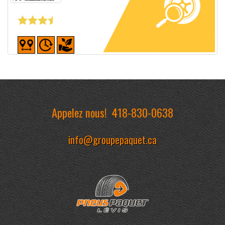
Fiche détaillée
Appelez nous!
418-830-0638
info@groupepaquet.ca