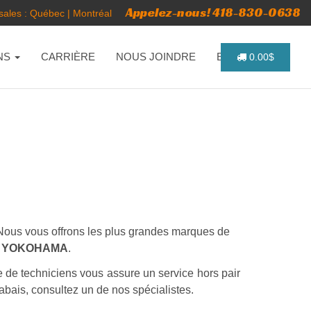
Appelez-nous! 418-830-0638
ales :
Québec
|
Montréal
NS
CARRIÈRE
NOUS JOINDRE
ENGLISH
0.00$
s. Nous vous offrons les plus grandes marques de
 - YOKOHAMA
.
e de techniciens vous assure un service hors pair
abais, consultez un de nos spécialistes.