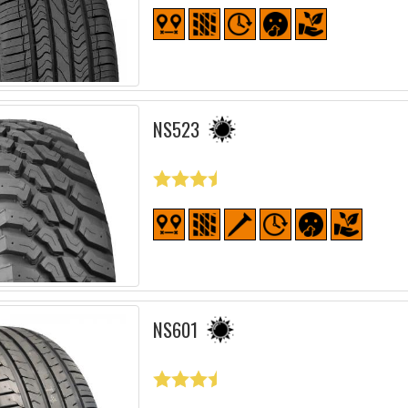
NS523
NS601