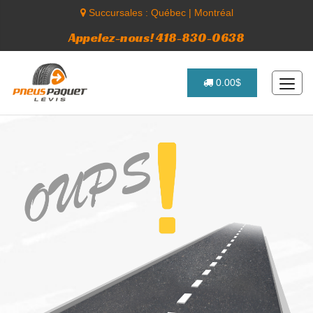
Succursales :
Québec
|
Montréal
Appelez-nous! 418-830-0638
0.00$