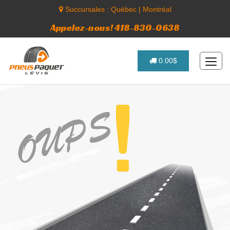
Succursales :
Québec
|
Montréal
Appelez-nous! 418-830-0638
0.00$