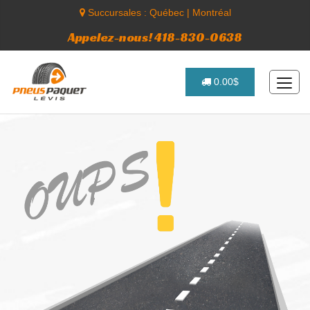
Succursales :
Québec
|
Montréal
Appelez-nous! 418-830-0638
0.00$