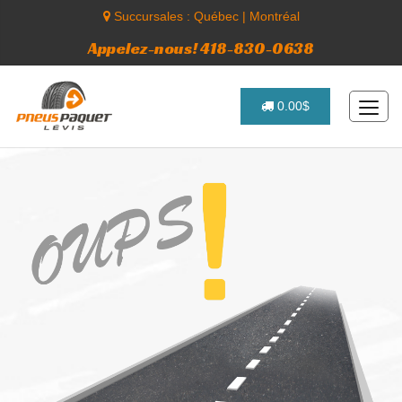
Succursales :
Québec
|
Montréal
Appelez-nous! 418-830-0638
0.00$