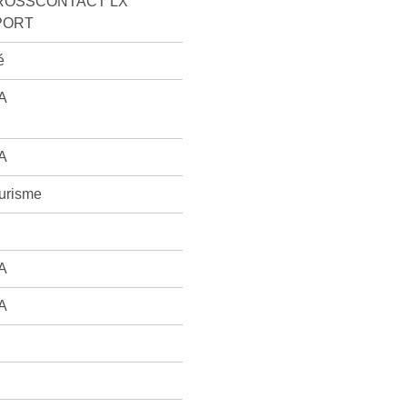
ROSSCONTACT LX
PORT
é
A
A
urisme
A
A