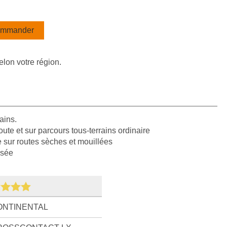
mmander
elon votre région.
ains.
oute et sur parcours tous-terrains ordinaire
e sur routes sèches et mouillées
isée
ONTINENTAL