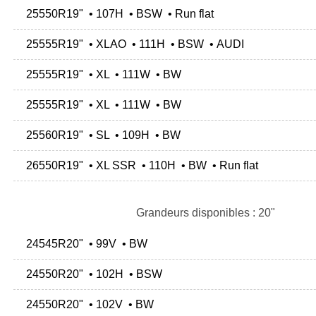
25550R19" • 107H • BSW • Run flat
25555R19" • XLAO • 111H • BSW • AUDI
25555R19" • XL • 111W • BW
25555R19" • XL • 111W • BW
25560R19" • SL • 109H • BW
26550R19" • XL SSR • 110H • BW • Run flat
Grandeurs disponibles : 20"
24545R20" • 99V • BW
24550R20" • 102H • BSW
24550R20" • 102V • BW