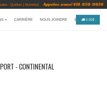
Appelez-nous! 418-830-0638
ales :
Québec
|
Montréal
NS
CARRIÈRE
NOUS JOINDRE
ENGLISH
0.00$
PORT - CONTINENTAL
O