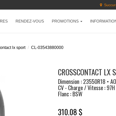
Succurs
RES
RENDEZ-VOUS
PROMOTIONS
INFORMATIO
ntact lx sport
CL-03543880000
CROSSCONTACT LX S
Dimension : 23550R18 • A
CV - Charge / Vitesse : 97H
Flanc : BSW
310.08 $