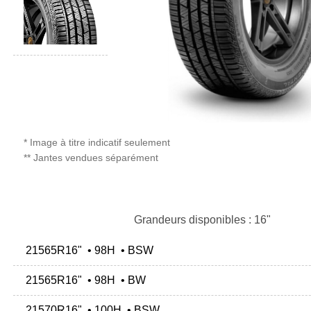
* Image à titre indicatif seulement
** Jantes vendues séparément
Grandeurs disponibles : 16"
21565R16" • 98H • BSW
21565R16" • 98H • BW
21570R16" • 100H • BSW