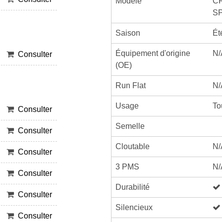
Modèle
C
S
Saison
Ét
Équipement d'origine
N/
Consulter
(OE)
Run Flat
N/
Usage
To
Consulter
Semelle
Consulter
Cloutable
N/
Consulter
3 PMS
N/
Consulter
Durabilité
Consulter
Silencieux
Consulter