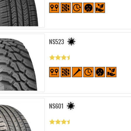
NS523
NS601