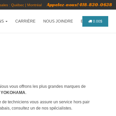
Appelez-nous! 418-830-0638
ales :
Québec
|
Montréal
NS
CARRIÈRE
NOUS JOINDRE
ENGLISH
0.00$
s. Nous vous offrons les plus grandes marques de
 - YOKOHAMA
.
e de techniciens vous assure un service hors pair
abais, consultez un de nos spécialistes.